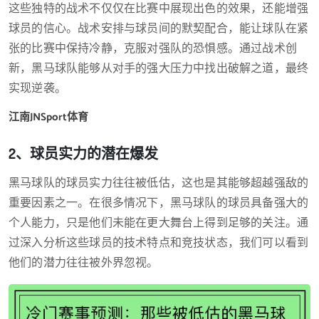
这些独特的战术不仅仅在比赛中展现出色的效果，还能增强
球员的信心。战术安排与球员间的默契配合，能让球队在紧
张的比赛中保持冷静，克服对强队的恐惧感。通过战术创
新，黑马球队能够从对手的强大压力中找出破解之道，最终
实现逆袭。
江南JNSport体育
2、球员实力的潜在爆发
黑马球队的球员实力往往被低估，这也是其能够超越强敌的
重要因素之一。在很多情况下，黑马球队的球员具备强大的
个人能力，只是他们未能在更大舞台上得到足够的关注。通
过深入分析这些球员的技术特点和竞技状态，我们可以看到
他们的潜力往往被外界忽视。