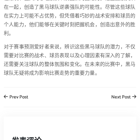
在一起，创造了黑马球队逆袭强队的可能性。尽管这些球队
在实力上可能不占优势，但凭借着巧妙的战术安排和球员的
个人能力，他们能够在关键时刻把握机会，创造出意外的胜
利。
对于赛事预测爱好者来说，辨识这些黑马球队的潜力，不仅
需要对比赛的战术、球员表现以及心理因素有深入的了解，
还需要关注球队的整体氛围和变化。在未来的比赛中，黑马
球队无疑将成为影响比赛走势的重要力量。
Prev Post
Next Post