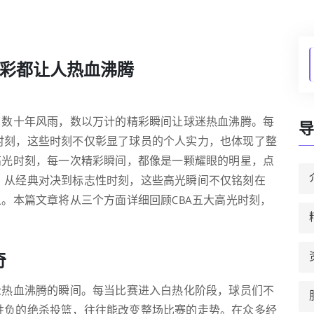
精彩都让人热血沸腾
了数十年风雨，数以万计的精彩瞬间让球迷热血沸腾。每
导
时刻，这些时刻不仅彰显了球员的个人实力，也体现了整
高光时刻，每一次精彩瞬间，都像是一颗耀眼的明星，点
，从经典对决到标志性时刻，这些高光瞬间不仅铭刻在
象。本篇文章将从三个方面详细回顾CBA五大高光时刻，
奇
众热血沸腾的瞬间。每当比赛进入白热化阶段，球员们不
胜负的绝杀投篮，往往能改变整场比赛的走势。在众多经