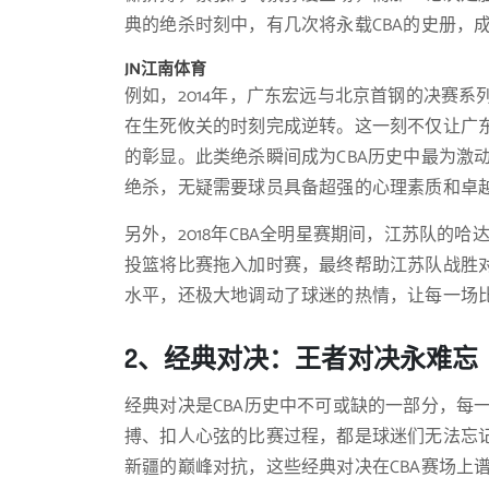
典的绝杀时刻中，有几次将永载CBA的史册，
JN江南体育
例如，2014年，广东宏远与北京首钢的决赛
在生死攸关的时刻完成逆转。这一刻不仅让广
的彰显。此类绝杀瞬间成为CBA历史中最为激
绝杀，无疑需要球员具备超强的心理素质和卓
另外，2018年CBA全明星赛期间，江苏队的
投篮将比赛拖入加时赛，最终帮助江苏队战胜
水平，还极大地调动了球迷的热情，让每一场
2、经典对决：王者对决永难忘
经典对决是CBA历史中不可或缺的一部分，每
搏、扣人心弦的比赛过程，都是球迷们无法忘
新疆的巅峰对抗，这些经典对决在CBA赛场上