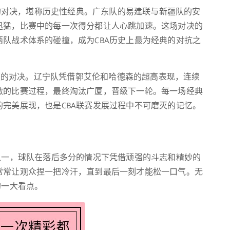
汇的对决，堪称历史性经典。广东队的易建联与新疆队的安
迅猛，比赛中的每一次得分都让人心跳加速。这场对决的
队战术体系的碰撞，成为CBA历史上最为经典的对抗之
广厦的对决。辽宁队凭借郭艾伦和哈德森的超高表现，连续
激的比赛过程，最终淘汰广厦，晋级下一轮。每一场经典
完美展现，也是CBA联赛发展过程中不可磨灭的记忆。
之一，球队在落后多分的情况下凭借顽强的斗志和精妙的
常常让观众捏一把冷汗，直到最后一刻才能松一口气。无
的一大看点。