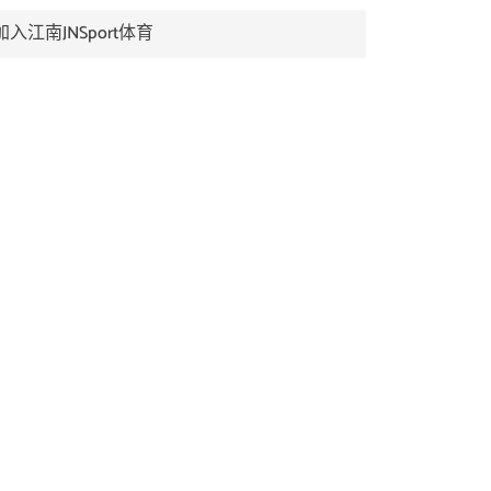
加入江南JNSport体育