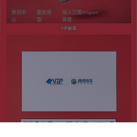
项
资讯中
服务类
加入江南JNSport
心
型
体育