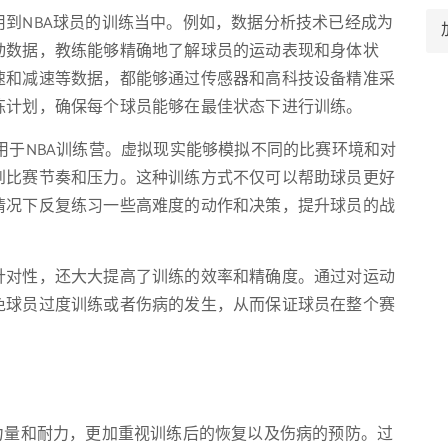
到NBA球员的训练当中。例如，数据分析技术已经成为
动数据，教练能够精确地了解球员的运动表现和身体状
速和减速等数据，都能够通过传感器和高科技设备精准采
练计划，确保每个球员能够在最佳状态下进行训练。
用于NBA训练营。虚拟现实能够模拟不同的比赛环境和对
到比赛节奏和压力。这种训练方式不仅可以帮助球员更好
情况下反复练习一些高难度的动作和决策，提升球员的战
针对性，还大大提高了训练的效率和精确度。通过对运动
免球员过度训练或者伤病的发生，从而保证球员在整个赛
力量和耐力，更加重视训练后的恢复以及伤病的预防。过