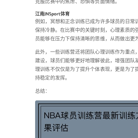
克服比赛中的焦虑、恐惧等负面情绪。
江南JNSport体育
例如，冥想和正念训练已成为许多球员的日常
保持冷静。在比赛中的关键时刻，心理素质的
员能够在压力下保持清晰的思维，从而做出更
此外，一些训练营还将团队心理训练作为重点
建设，球员们能够更好地理解彼此，增强团队
理训练不仅仅是为了提升个体表现，更是为了
持稳定的发挥。
总结：