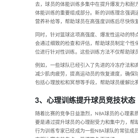
去，球员的体能训练多集中在提升爆发力和耐
体能训练的重要组成部分。新的训练理念强调
营养补给等，帮助球员在高强度训练后尽快恢
同时，针对篮球这项高强度、爆发性运动的特
会通过细致的检查和评估，帮助球员制定个性
位进行针对性训练。这些训练方法不仅帮助球
例如，一些球队已经引入了先进的冷冻疗法和
减少肌肉疲劳，提高运动员的恢复速度，确保
包括心理放松和冥想等手段，帮助球员缓解比
3、心理训练提升球员竞技状态
随着比赛的竞争日益激烈，NBA球员的心理素
要是通过提升球员的心理耐受力和集中力，帮
行为训练专家已经成为一些NBA球队的常驻成