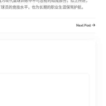
成为现代篮球训练中不可忽视的组成部分。综上所述，
了球员的竞技水平，也为长期的职业生涯保驾护航。
Next Post