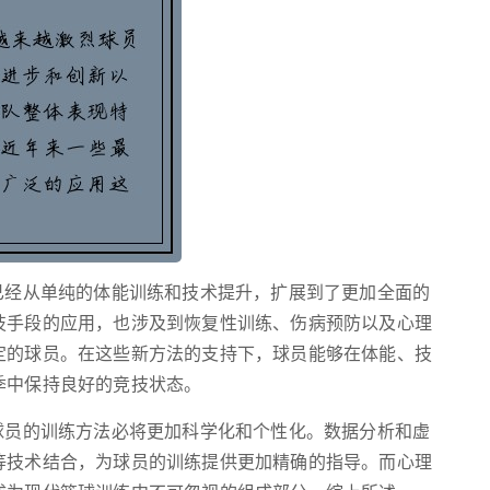
已经从单纯的体能训练和技术提升，扩展到了更加全面的
技手段的应用，也涉及到恢复性训练、伤病预防以及心理
定的球员。在这些新方法的支持下，球员能够在体能、技
季中保持良好的竞技状态。
球员的训练方法必将更加科学化和个性化。数据分析和虚
等技术结合，为球员的训练提供更加精确的指导。而心理