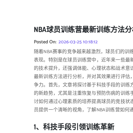
NBA球员训练营最新训练方法
Posted On:
2026-03-25 10:18:12
随着NBA赛事的竞争越来越激烈，球员们的训
表现。特别是在球员训练营中，近年来一些最
的技术提升，还强调体能、心理状态和战术意识
最新训练方法进行分析，并对其效果进行评估
争力。首先，文章将探讨基于科技手段的训练
的新趋势，尤其是注重恢复与预防伤病的训练
讨如何通过心理素质的培养提高球员的竞技状
员提供一个清晰的视角，了解NBA训练营如何
1、科技手段引领训练革新