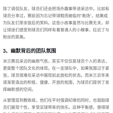
除了调侃队友，球员们还会把场外趣事带进采访中。比如有
球员分享过，赛前因为忘记带球鞋而被临时“救场”，结果成
为队友们茶余饭后的笑料。这些小故事虽然与比赛无关，却
让球迷们感受到球员们同样有着普通人的小糗事，拉近了与
粉丝的距离。
3、幽默背后的团队氛围
米兰赛后采访的幽默气氛，其实不仅仅是球员个人的表达，
更是整个团队文化的体现。在一支球队中，如果氛围过于紧
张，球员很难在采访中展现如此放松的状态。而米兰近年来
逐渐营造出的积极、健康、开放的氛围，为球员们提供了发
挥幽默感的空间。
从管理层到教练组，他们在平时强调纪律的同时，也鼓励球
员们展现个性，享受足球带来的快乐。这种平衡感，使得球