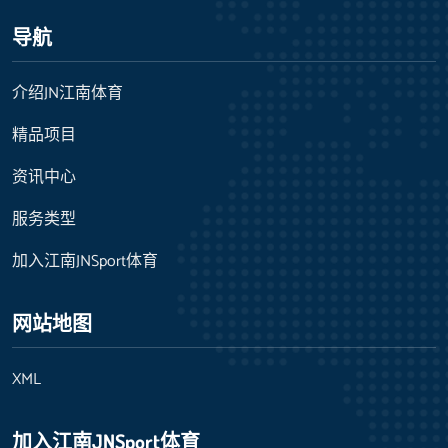
导航
介绍JN江南体育
精品项目
资讯中心
服务类型
加入江南JNSport体育
网站地图
XML
加入江南JNSport体育