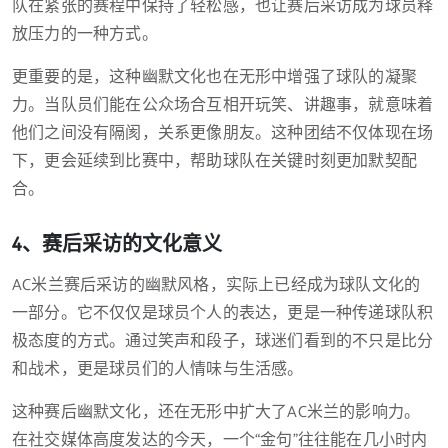
队在紧张的赛程中保持了轻松感，也让赛后采访成为球员释
放压力的一种方式。
更重要的是，这种幽默文化也在无形中增强了球队的凝聚
力。当队员们能在公众场合互相开玩笑、讲趣事，就意味着
他们之间没有隔阂，关系更像朋友。这种团结不仅体现在场
下，更会延续到比赛中，帮助球队在关键时刻更加默契配
合。
4、赛后采访的文化意义
AC米兰赛后采访的幽默风格，实际上已经成为球队文化的
一部分。它不仅仅是球员个人的表达，更是一种传递球队积
极态度的方式。通过笑声和段子，球迷们看到的不只是比分
和战术，更是球员们的人情味与生活感。
这种赛后幽默文化，还在无形中扩大了AC米兰的影响力。
在社交媒体高度发达的今天，一个“金句”往往能在几小时内