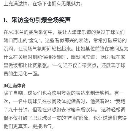
上充满激情，在场下也拥有无限魅力。
1、采访金句引爆全场笑声
在AC米兰的赛后采访中，最让人津津乐道的莫过于球员们
随口而出的“金句”。这些看似即兴的表达，常常打破采访的
沉闷，让现场气氛瞬间轻松起来。比如某位前锋在被问及为
什么在关键时刻能保持冷静时，幽默回应道：“因为我在家
里做饭都比比赛紧张。”一句话不仅自带笑点，还展现了球
员的生活化一面。
JN江南体育
除了自嘲，球员们也喜欢用夸张的表达来制造笑料。有一
次，一名中场球员在被问及体能储备时，他笑着说：“我跑
了九十分钟，但现在只想跑去冰箱拿瓶饮料。”这种轻松调
侃不仅打破了职业球员一贯的“严肃”形象，也让球迷们觉得
他们更真实、更接地气。