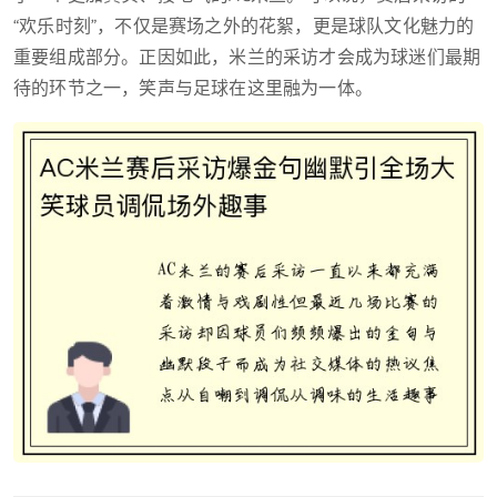
“欢乐时刻”，不仅是赛场之外的花絮，更是球队文化魅力的
重要组成部分。正因如此，米兰的采访才会成为球迷们最期
待的环节之一，笑声与足球在这里融为一体。