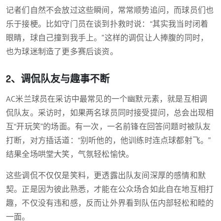
记者们自然不会放过这些瞬间，常常顺势追问，而球员们也
乐于接梗。比如守门员在谈到扑救时说：“其实我当时闭着
眼睛，球自己撞到我手上。”这样的调侃让人捧腹的同时，
也为球迷制造了更多赛后谈资。
2、调侃队友与趣事不断
AC米兰球员在采访中最常见的一个幽默元素，就是互相调
侃队友。采访时，如果两名球员同时接受提问，总会出现相
互“开玩笑”的场面。有一次，一名前锋在回答问题时被队友
打断，对方插话道：“别听他的，他训练时连点球都射飞。”
结果全场哄堂大笑，气氛轻松愉快。
这些调侃不仅仅是笑料，更透露出队友间深厚的感情和默
契。正是因为彼此熟悉，才能在公众场合如此自在地互相打
趣，不仅没有违和感，反而让外界看到队伍内部轻松和睦的
一面。