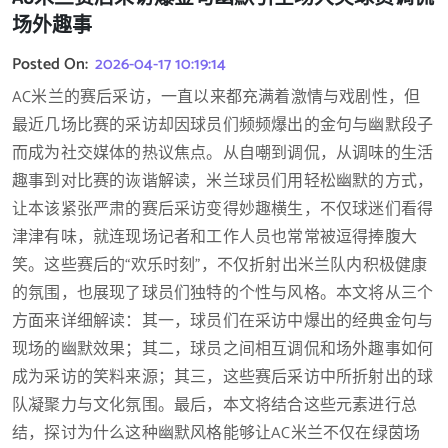
场外趣事
Posted On:
2026-04-17 10:19:14
AC米兰的赛后采访，一直以来都充满着激情与戏剧性，但
最近几场比赛的采访却因球员们频频爆出的金句与幽默段子
而成为社交媒体的热议焦点。从自嘲到调侃，从调味的生活
趣事到对比赛的诙谐解读，米兰球员们用轻松幽默的方式，
让本该紧张严肃的赛后采访变得妙趣横生，不仅球迷们看得
津津有味，就连现场记者和工作人员也常常被逗得捧腹大
笑。这些赛后的“欢乐时刻”，不仅折射出米兰队内积极健康
的氛围，也展现了球员们独特的个性与风格。本文将从三个
方面来详细解读：其一，球员们在采访中爆出的经典金句与
现场的幽默效果；其二，球员之间相互调侃和场外趣事如何
成为采访的笑料来源；其三，这些赛后采访中所折射出的球
队凝聚力与文化氛围。最后，本文将结合这些元素进行总
结，探讨为什么这种幽默风格能够让AC米兰不仅在绿茵场