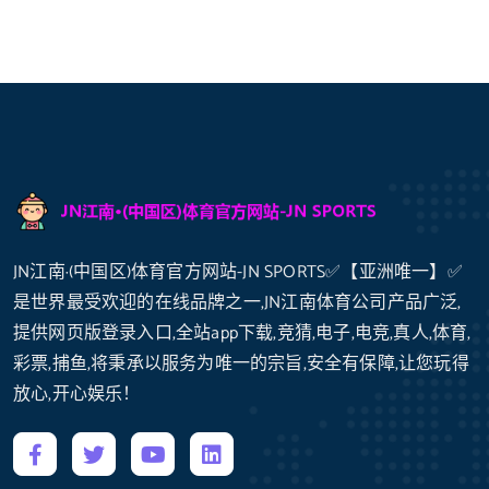
JN江南·(中国区)体育官方网站-JN SPORTS✅【亚洲唯一】✅
是世界最受欢迎的在线品牌之一,JN江南体育公司产品广泛,
提供网页版登录入口,全站app下载,竞猜,电子,电竞,真人,体育,
彩票,捕鱼,将秉承以服务为唯一的宗旨,安全有保障,让您玩得
放心,开心娱乐！