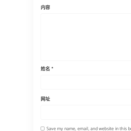
内容
姓名
*
网址
Save my name, email, and website in this 