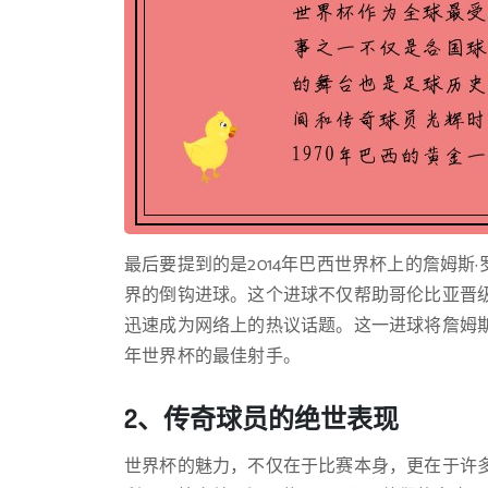
最后要提到的是2014年巴西世界杯上的詹姆
界的倒钩进球。这个进球不仅帮助哥伦比亚晋
迅速成为网络上的热议话题。这一进球将詹姆斯
年世界杯的最佳射手。
2、传奇球员的绝世表现
世界杯的魅力，不仅在于比赛本身，更在于许