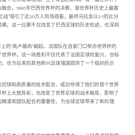
融合。1950年巴西世界杯的决赛，是世界杯历史上最震
战”吸引了近20万人到场观看，最终乌拉圭以2-1的比分
结果。这一比赛不仅改变了巴西足球的历史轨迹，也深刻
杯上的“高卢雄鸡”崛起。法国队在自家门口举办世界杯的
了世界杯。这一场胜利不仅代表了法国足球的复兴，也标
功，也为后来的其他新兴足球强国提供了一个极好的示
固的控球和高质量的技术配合，成功夺得了他们的首个世界
世界杯上大放异彩，也改变了世界足球的战术格局，影响了
的精湛和团队配合的重要性，为全球足球带来了新的理