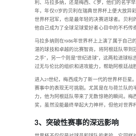
利、马拉多纳，还是梅西、C罗，他们的名字早
年，年仅17岁的贝利在瑞典世界杯上便大放异
世界杯冠军，也是最年轻的决赛进球者。贝利
他自己成为了全球足球爱好者心目中的不朽传
马拉多纳则在1986年世界杯上上演了属于自
湛的球技和卓越的比赛智商，将阿根廷队带到
之手”，另一个则是“世纪进球”，这两粒进球
过无与伦比的组织和进攻能力，帮助阿根廷战
进入21世纪，梅西成为了新一代的世界杯巨星。
赛事中的表现无可挑剔。尤其是在与荷兰队的
力，他为阿根廷队带来了无数惊艳的瞬间。梅西
奖，虽然没能最终举起大力神杯，但他对世界
3、突破性赛事的深远影响
世界杯不仅仅是对球员和球队的考验，它同样