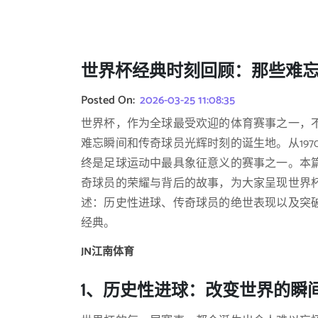
世界杯经典时刻回顾：那些难
Posted On:
2026-03-25 11:08:35
世界杯，作为全球最受欢迎的体育赛事之一，
难忘瞬间和传奇球员光辉时刻的诞生地。从1970
终是足球运动中最具象征意义的赛事之一。本
奇球员的荣耀与背后的故事，为大家呈现世界
述：历史性进球、传奇球员的绝世表现以及突
经典。
JN江南体育
1、历史性进球：改变世界的瞬