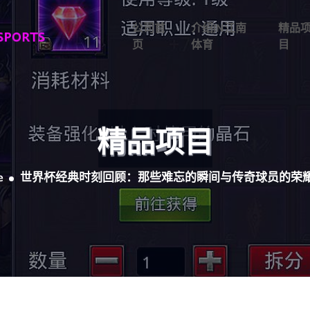
公司首
介绍JN江南
精品
页
体育
目
精品项目
e
世界杯经典时刻回顾：那些难忘的瞬间与传奇球员的荣