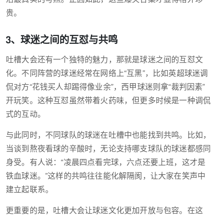
贵。
3、球迷之间的互怼与共鸣
吐槽大会还有一个独特的魅力，那就是球迷之间的互怼文
化。不同阵营的球迷经常在网络上“互黑”，比如英超球迷调
侃对方“花钱买人却踢得像业余”，西甲球迷则拿“裁判因素”
开玩笑。这种互怼虽然带着火药味，但更多时候是一种调侃
式的互动。
与此同时，不同球队的球迷在吐槽中也能找到共鸣。比如，
当谈到熬夜看球的辛酸时，无论支持哪支球队的球迷都感同
身受。有人说：“凌晨四点看完球，六点还要上班，这才是
铁血球迷。”这样的共鸣往往能化解隔阂，让大家在笑声中
建立起联系。
更重要的是，吐槽大会让球迷文化更加开放与包容。在这