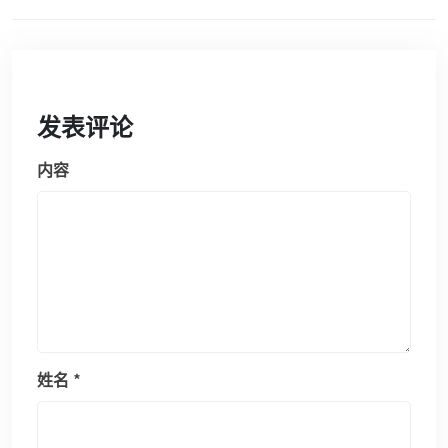
发表评论
内容
姓名
*