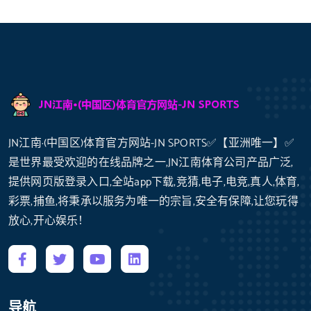
JN江南·(中国区)体育官方网站-JN SPORTS✅【亚洲唯一】✅
是世界最受欢迎的在线品牌之一,JN江南体育公司产品广泛,
提供网页版登录入口,全站app下载,竞猜,电子,电竞,真人,体育,
彩票,捕鱼,将秉承以服务为唯一的宗旨,安全有保障,让您玩得
放心,开心娱乐！
导航